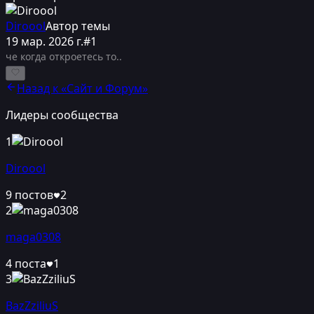
Diroool
Автор темы
19 мар. 2026 г.
#
1
че когда откроетесь то..
Назад к «
Сайт и Форум
»
Лидеры сообщества
1
Diroool
9
постов
2
2
maga0308
4
поста
1
3
BazZziliuS