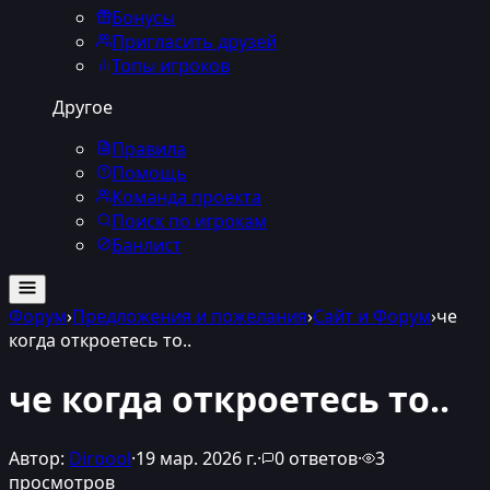
Бонусы
Пригласить друзей
Топы игроков
Другое
Правила
Помощь
Команда проекта
Поиск по игрокам
Банлист
Форум
›
Предложения и пожелания
›
Сайт и Форум
›
че
когда откроетесь то..
че когда откроетесь то..
Автор:
Diroool
·
19 мар. 2026 г.
·
0
ответов
·
3
просмотров